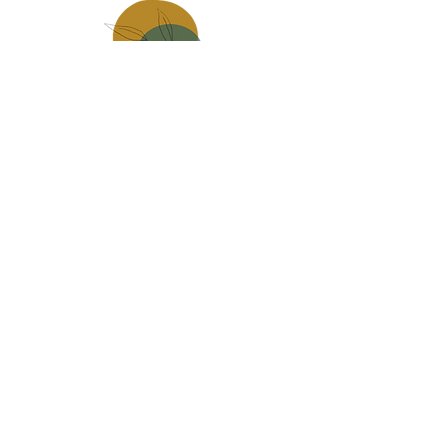
Made in
mauges sur loire
Carte Cadeau
infos pratiques, livraison
Contact
CGV
Politique de confidentialité
Mentions légales