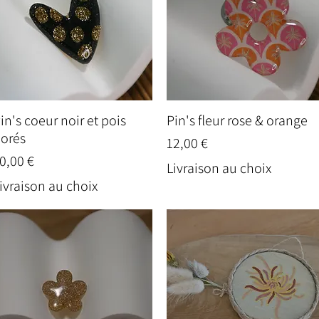
in's coeur noir et pois
Pin's fleur rose & orange
Aperçu rapide
Aperçu rapide
orés
Prix
12,00 €
rix
0,00 €
Livraison au choix
ivraison au choix