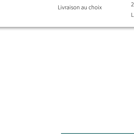
P
2
Livraison au choix
L