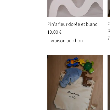
Pin's fleur dorée et blanc
P
Aperçu rapide
p
Prix
10,00 €
P
7
Livraison au choix
L