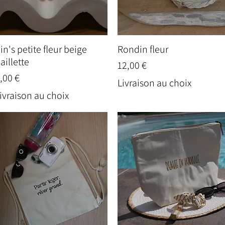
in's petite fleur beige
Rondin fleur
Aperçu rapide
Aperçu rapide
aillette
Prix
12,00 €
rix
,00 €
Livraison au choix
ivraison au choix