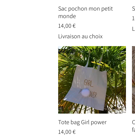
Sac pochon mon petit
S
Aperçu rapide
monde
P
1
Prix
14,00 €
L
Livraison au choix
Tote bag Girl power
C
Aperçu rapide
f
Prix
14,00 €