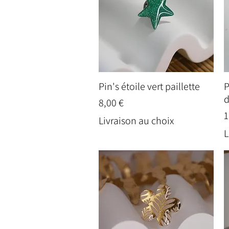
Pin's étoile vert paillette
P
Aperçu rapide
d
Prix
8,00 €
P
1
Livraison au choix
L