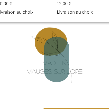
rix
Prix
0,00 €
12,00 €
ivraison au choix
Livraison au choix
Made in
mauges sur loire