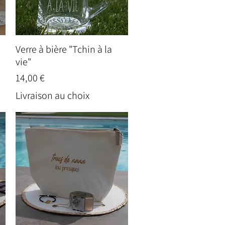
Verre à bière "Tchin à la
Aperçu rapide
vie"
Prix
14,00 €
Livraison au choix