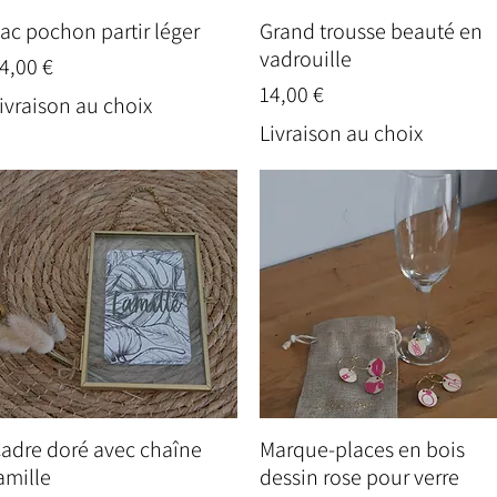
ac pochon partir léger
Grand trousse beauté en
Aperçu rapide
Aperçu rapide
vadrouille
rix
4,00 €
Prix
14,00 €
ivraison au choix
Livraison au choix
adre doré avec chaîne
Marque-places en bois
Aperçu rapide
Aperçu rapide
amille
dessin rose pour verre