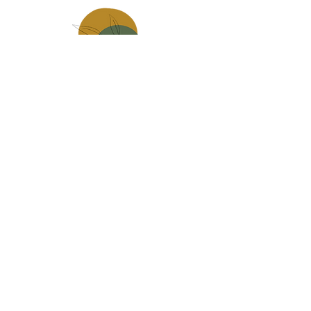
Made in
mauges sur loire
Carte Cadeau
infos pratiques, livraison
Contact
CGV
Politique de confidentialité
Mentions légales