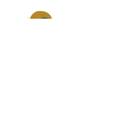
Made in
mauges sur loire
Carte Cadeau
infos pratiques, livraison
Contact
CGV
Politique de confidentialité