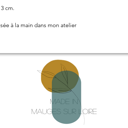
n 3 cm.
isée à la main dans mon atelier
Made in
mauges sur loire