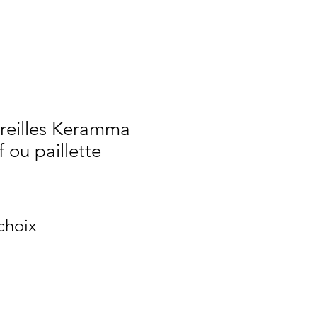
oreilles Keramma
f ou paillette
x
 choix