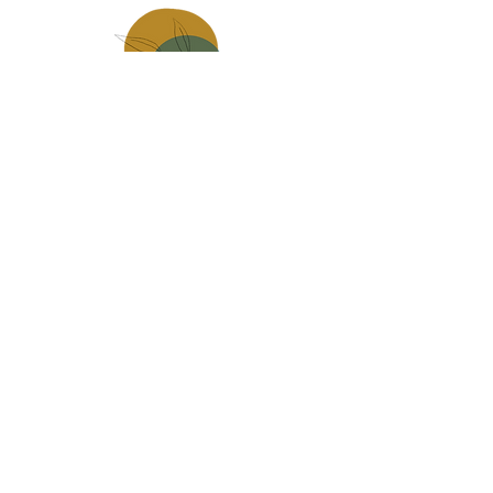
Made in
mauges sur loire
Carte Cadeau
infos pratiques, livraison
Contact
CGV
Politique de confidentialité
Mentions légales