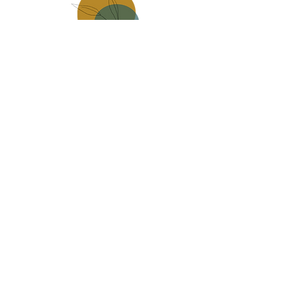
Made in
mauges sur loire
Carte Cadeau
infos pratiques, livraison
Contact
CGV
Politique de confidentialité
Mentions légales