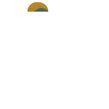
Made in
mauges sur loire
Carte Cadeau
infos pratiques, livraison
Contact
CGV
Politique de confidentialité
Mentions légales